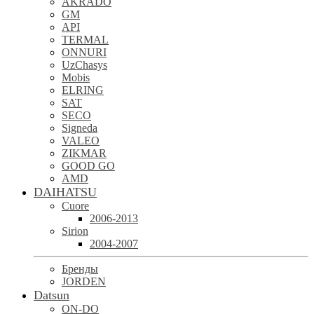
AKRADO
GM
API
TERMAL
ONNURI
UzChasys
Mobis
ELRING
SAT
SECO
Signeda
VALEO
ZIKMAR
GOOD GO
AMD
DAIHATSU
Cuore
2006-2013
Sirion
2004-2007
Бренды
JORDEN
Datsun
ON-DO