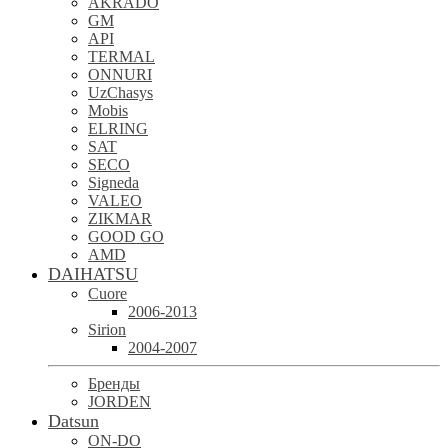
AKRADO
GM
API
TERMAL
ONNURI
UzChasys
Mobis
ELRING
SAT
SECO
Signeda
VALEO
ZIKMAR
GOOD GO
AMD
DAIHATSU
Cuore
2006-2013
Sirion
2004-2007
Бренды
JORDEN
Datsun
ON-DO