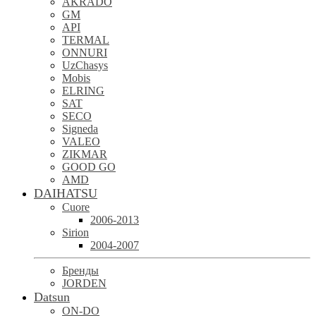
AKRADO
GM
API
TERMAL
ONNURI
UzChasys
Mobis
ELRING
SAT
SECO
Signeda
VALEO
ZIKMAR
GOOD GO
AMD
DAIHATSU
Cuore
2006-2013
Sirion
2004-2007
Бренды
JORDEN
Datsun
ON-DO