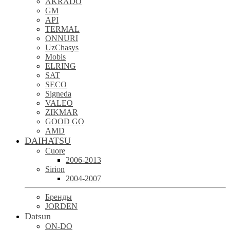
AKRADO
GM
API
TERMAL
ONNURI
UzChasys
Mobis
ELRING
SAT
SECO
Signeda
VALEO
ZIKMAR
GOOD GO
AMD
DAIHATSU
Cuore
2006-2013
Sirion
2004-2007
Бренды
JORDEN
Datsun
ON-DO