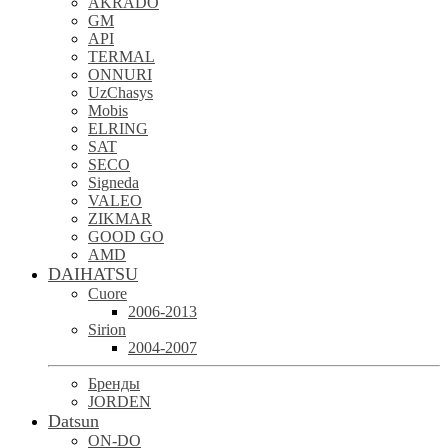
AKRADO
GM
API
TERMAL
ONNURI
UzChasys
Mobis
ELRING
SAT
SECO
Signeda
VALEO
ZIKMAR
GOOD GO
AMD
DAIHATSU
Cuore
2006-2013
Sirion
2004-2007
Бренды
JORDEN
Datsun
ON-DO