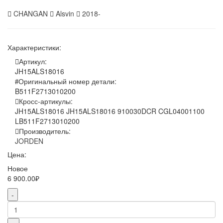
CHANGAN
Alsvin
2018-
Характеристики:
Артикул:
JH15ALS18016
Оригинальный номер детали:
B511F2713010200
Кросс-артикулы:
JH15ALS18016 JH15ALS18016 910030DCR CGL04001100
LB511F2713010200
Производитель:
JORDEN
Цена:
Новое
6 900.00₽
-