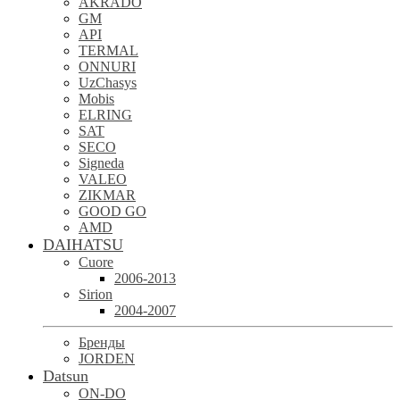
AKRADO
GM
API
TERMAL
ONNURI
UzChasys
Mobis
ELRING
SAT
SECO
Signeda
VALEO
ZIKMAR
GOOD GO
AMD
DAIHATSU
Cuore
2006-2013
Sirion
2004-2007
Бренды
JORDEN
Datsun
ON-DO