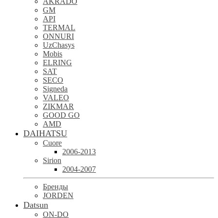
AKRADO
GM
API
TERMAL
ONNURI
UzChasys
Mobis
ELRING
SAT
SECO
Signeda
VALEO
ZIKMAR
GOOD GO
AMD
DAIHATSU
Cuore
2006-2013
Sirion
2004-2007
Бренды
JORDEN
Datsun
ON-DO