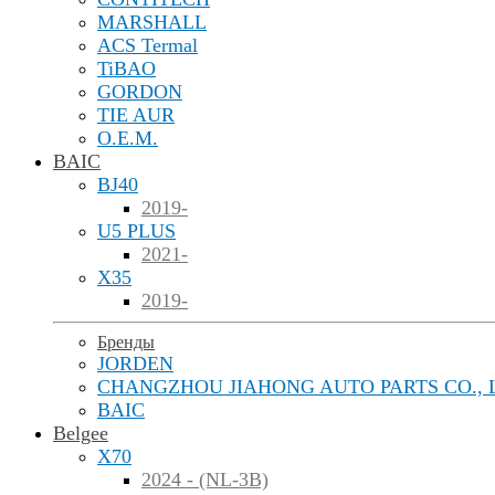
MARSHALL
ACS Termal
TiBAO
GORDON
TIE AUR
O.E.M.
BAIC
BJ40
2019-
U5 PLUS
2021-
X35
2019-
Бренды
JORDEN
CHANGZHOU JIAHONG AUTO PARTS CO., 
BAIC
Belgee
X70
2024 - (NL-3B)