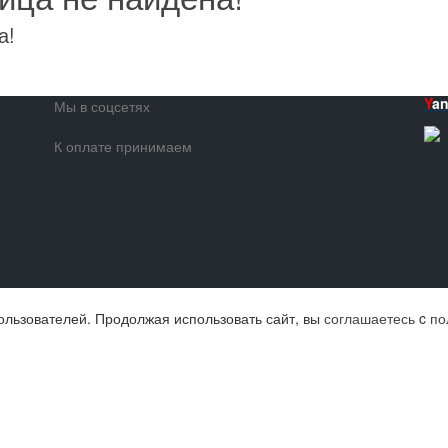
а!
Y
a
Мы в соцсетях
К оплате принимаем
ользователей. Продолжая использовать сайт, вы
соглашаетесь
c
по