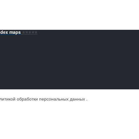
ndex maps
⭐️⭐️⭐️⭐️⭐️
литикой обработки персональных данных
.