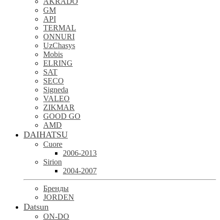
AKRADO
GM
API
TERMAL
ONNURI
UzChasys
Mobis
ELRING
SAT
SECO
Signeda
VALEO
ZIKMAR
GOOD GO
AMD
DAIHATSU
Cuore
2006-2013
Sirion
2004-2007
Бренды
JORDEN
Datsun
ON-DO