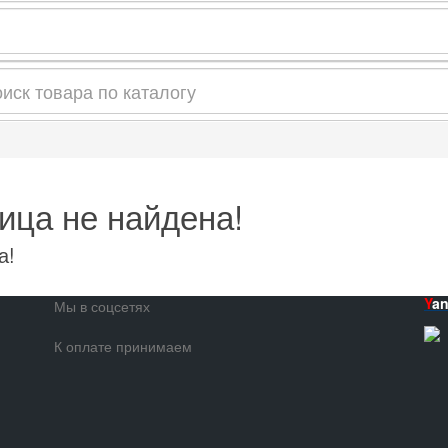
ица не найдена!
а!
Y
a
Мы в соцсетях
К оплате принимаем