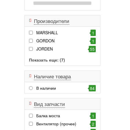
Производители
MARSHALL
1
GORDON
1
JORDEN
55
Показать еще: (7)
Наличие товара
В наличии
84
Вид запчасти
Балка моста
1
Вентилятор (прочее)
2