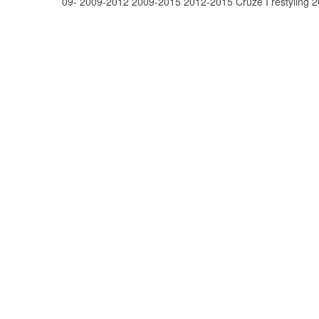
09-
2009-2012
2009-2015
2012-2015
Cruze I restyling