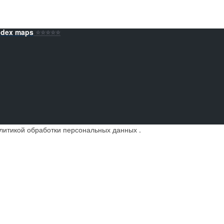
ndex maps
⭐️⭐️⭐️⭐️⭐️
литикой обработки персональных данных
.