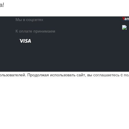
а!
Y
a
Мы в соцсетях
К оплате принимаем
ользователей. Продолжая использовать сайт, вы
соглашаетесь
c
по