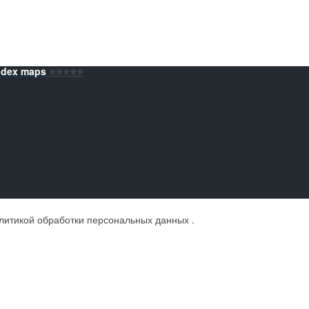
ndex maps
⭐️⭐️⭐️⭐️⭐️
литикой обработки персональных данных
.