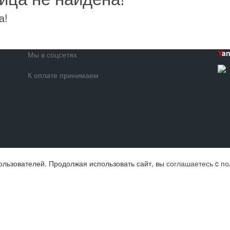
а!
Y
a
Мы в соцсетях
К оплате принимаем
ользователей. Продолжая использовать сайт, вы
соглашаетесь
c
по