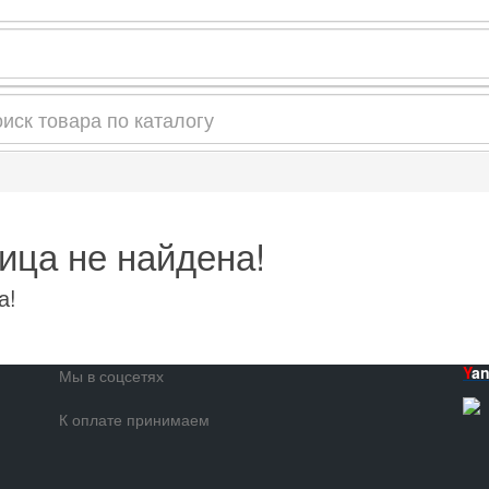
ица не найдена!
а!
Y
a
Мы в соцсетях
К оплате принимаем