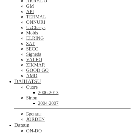
AKRADO
GM
API
TERMAL
ONNURI
UzChasys
Mobis
ELRING
SAT
SECO
Signeda
VALEO
ZIKMAR
GOOD GO
AMD
DAIHATSU
Cuore
2006-2013
Sirion
2004-2007
Бренды
JORDEN
Datsun
ON-DO