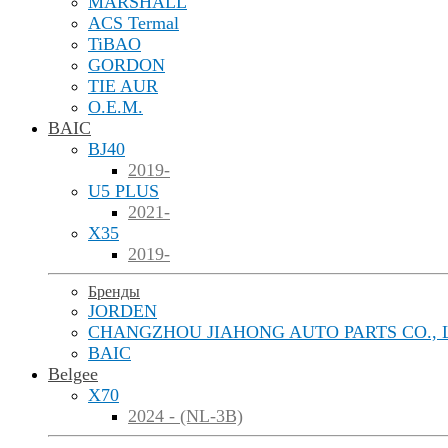
MARSHALL
ACS Termal
TiBAO
GORDON
TIE AUR
O.E.M.
BAIC
BJ40
2019-
U5 PLUS
2021-
X35
2019-
Бренды
JORDEN
CHANGZHOU JIAHONG AUTO PARTS CO., 
BAIC
Belgee
X70
2024 - (NL-3B)