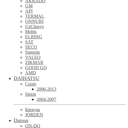
AKRADO
GM
API
TERMAL
ONNURI
UzChasys
Mobis
ELRING
SAT
SECO
Signeda
VALEO
ZIKMAR
GOOD GO
AMD
DAIHATSU
Cuore
2006-2013
Sirion
2004-2007
Бренды
JORDEN
Datsun
ON-DO