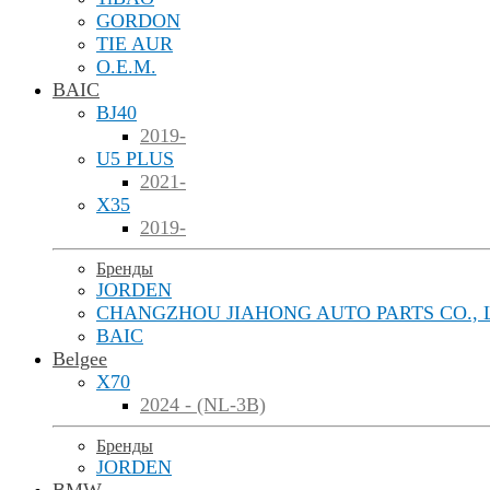
GORDON
TIE AUR
O.E.M.
BAIC
BJ40
2019-
U5 PLUS
2021-
X35
2019-
Бренды
JORDEN
CHANGZHOU JIAHONG AUTO PARTS CO., 
BAIC
Belgee
X70
2024 - (NL-3B)
Бренды
JORDEN