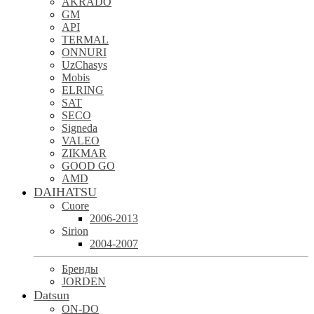
AKRADO
GM
API
TERMAL
ONNURI
UzChasys
Mobis
ELRING
SAT
SECO
Signeda
VALEO
ZIKMAR
GOOD GO
AMD
DAIHATSU
Cuore
2006-2013
Sirion
2004-2007
Бренды
JORDEN
Datsun
ON-DO