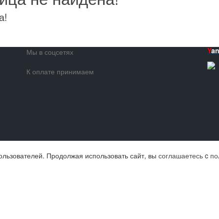
а!
Y
a
Мы в соцсетях
К оплате принимаем
ользователей. Продолжая использовать сайт, вы
соглашаетесь
c
по