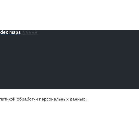
ndex maps
⭐️⭐️⭐️⭐️⭐️
литикой обработки персональных данных
.