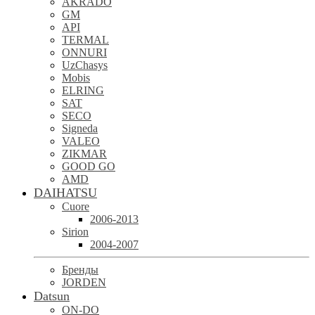
AKRADO
GM
API
TERMAL
ONNURI
UzChasys
Mobis
ELRING
SAT
SECO
Signeda
VALEO
ZIKMAR
GOOD GO
AMD
DAIHATSU
Cuore
2006-2013
Sirion
2004-2007
Бренды
JORDEN
Datsun
ON-DO