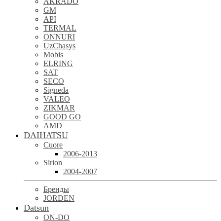
AKRADO
GM
API
TERMAL
ONNURI
UzChasys
Mobis
ELRING
SAT
SECO
Signeda
VALEO
ZIKMAR
GOOD GO
AMD
DAIHATSU
Cuore
2006-2013
Sirion
2004-2007
Бренды
JORDEN
Datsun
ON-DO