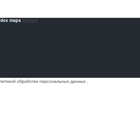
ndex maps
⭐️⭐️⭐️⭐️⭐️
литикой обработки персональных данных
.