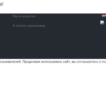
а!
Y
a
Мы в соцсетях
К оплате принимаем
ользователей. Продолжая использовать сайт, вы
соглашаетесь
c
по