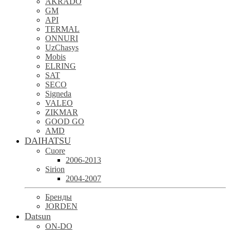
AKRADO
GM
API
TERMAL
ONNURI
UzChasys
Mobis
ELRING
SAT
SECO
Signeda
VALEO
ZIKMAR
GOOD GO
AMD
DAIHATSU
Cuore
2006-2013
Sirion
2004-2007
Бренды
JORDEN
Datsun
ON-DO