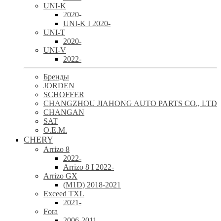
UNI-K
2020-
UNI-K I 2020-
UNI-T
2020-
UNI-V
2022-
Бренды
JORDEN
SCHOFFER
CHANGZHOU JIAHONG AUTO PARTS CO., LTD
CHANGAN
SAT
O.E.M.
CHERY
Arrizo 8
2022-
Arrizo 8 I 2022-
Arrizo GX
(M1D) 2018-2021
Exceed TXL
2021-
Fora
2006-2011