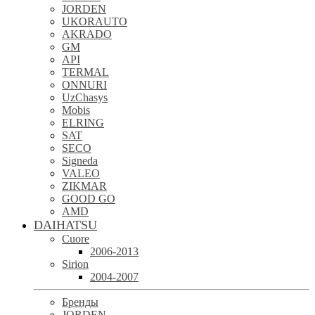
JORDEN
UKORAUTO
AKRADO
GM
API
TERMAL
ONNURI
UzChasys
Mobis
ELRING
SAT
SECO
Signeda
VALEO
ZIKMAR
GOOD GO
AMD
DAIHATSU
Cuore
2006-2013
Sirion
2004-2007
Бренды
JORDEN