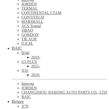
JORDEN
TERMAL
CONTINENTAL CTAM
CONTITECH
MARSHALL
ACS Termal
TiBAO
GORDON
TIE AUR
O.E.M.
BAIC
BJ40
2019-
U5 PLUS
2021-
X35
2019-
Бренды
JORDEN
CHANGZHOU JIAHONG AUTO PARTS CO., LTD
BAIC
Belgee
X70