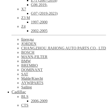
E71 (2007-2014)
G06 2019-
X7
G07 (2019-2023)
Z3 M
1997-2000
Z4
2002-2005
Бренды
JORDEN
CHANGZHOU JIAHONG AUTO PARTS CO., LTD
BOSCH
MANN-FILTER
BMW
BREMBO
DOMINANT
SAT
Mahle/Knecht
AYWIPARTS
Sailing
Cadillac
BLS
2006-2009
CTS