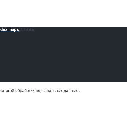
ndex maps
⭐️⭐️⭐️⭐️⭐️
литикой обработки персональных данных
.