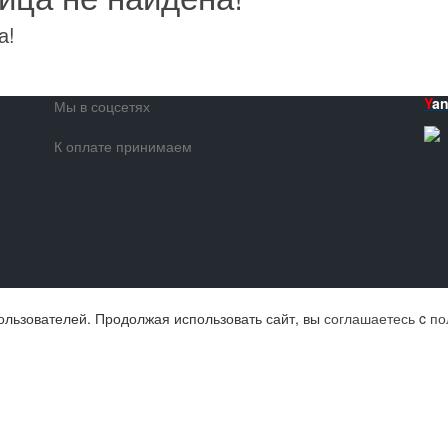
а!
Y
a
Мы в соцсетях
К оплате принимаем
ользователей. Продолжая использовать сайт, вы
соглашаетесь
c
по