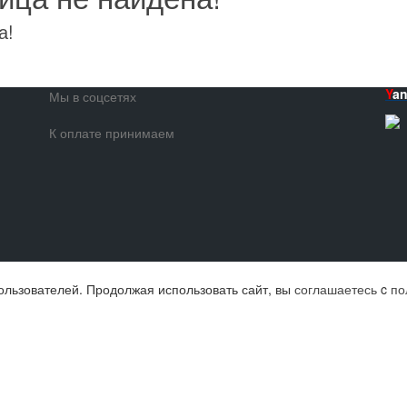
а!
Y
a
Мы в соцсетях
К оплате принимаем
ользователей. Продолжая использовать сайт, вы
соглашаетесь
c
по