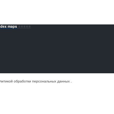
ndex maps
⭐️⭐️⭐️⭐️⭐️
литикой обработки персональных данных
.