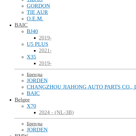
GORDON
TIE AUR
O.E.M.
BAIC
BJ40
2019-
U5 PLUS
2021-
X35
2019-
Бренды
JORDEN
CHANGZHOU JIAHONG AUTO PARTS CO., 
BAIC
Belgee
X70
2024 - (NL-3B)
Бренды
JORDEN