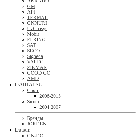
AKRADO
GM
API
TERMAL
ONNURI
UzChasys
Mobis
ELRING
SAT
SECO
Signeda
VALEO
ZIKMAR
GOOD GO
AMD
DAIHATSU
Cuore
2006-2013
Sirion
2004-2007
Бренды
JORDEN
Datsun
ON-DO