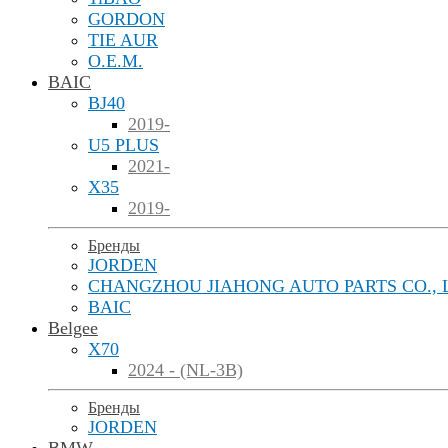
GORDON
TIE AUR
O.E.M.
BAIC
BJ40
2019-
U5 PLUS
2021-
X35
2019-
Бренды
JORDEN
CHANGZHOU JIAHONG AUTO PARTS CO., 
BAIC
Belgee
X70
2024 - (NL-3B)
Бренды
JORDEN