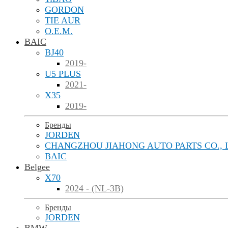
GORDON
TIE AUR
O.E.M.
BAIC
BJ40
2019-
U5 PLUS
2021-
X35
2019-
Бренды
JORDEN
CHANGZHOU JIAHONG AUTO PARTS CO., 
BAIC
Belgee
X70
2024 - (NL-3B)
Бренды
JORDEN