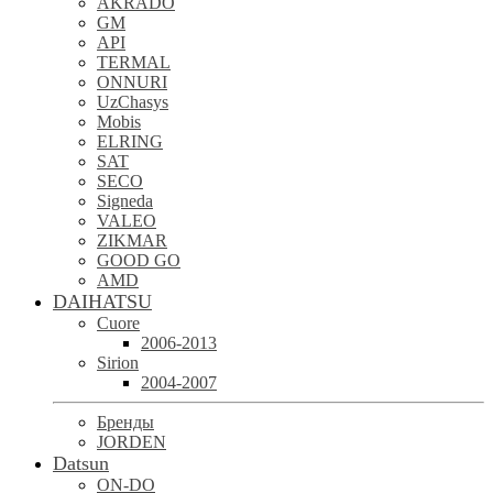
AKRADO
GM
API
TERMAL
ONNURI
UzChasys
Mobis
ELRING
SAT
SECO
Signeda
VALEO
ZIKMAR
GOOD GO
AMD
DAIHATSU
Cuore
2006-2013
Sirion
2004-2007
Бренды
JORDEN
Datsun
ON-DO