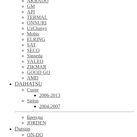
AKRADO
GM
API
TERMAL
ONNURI
UzChasys
Mobis
ELRING
SAT
SECO
Signeda
VALEO
ZIKMAR
GOOD GO
AMD
DAIHATSU
Cuore
2006-2013
Sirion
2004-2007
Бренды
JORDEN
Datsun
ON-DO