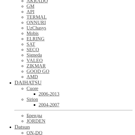
AKRADO
GM
API
TERMAL
ONNURI
UzChasys
Mobis
ELRING
SAT
SECO
Signeda
VALEO
ZIKMAR
GOOD GO
AMD
DAIHATSU
Cuore
2006-2013
Sirion
2004-2007
Бренды
JORDEN
Datsun
ON-DO