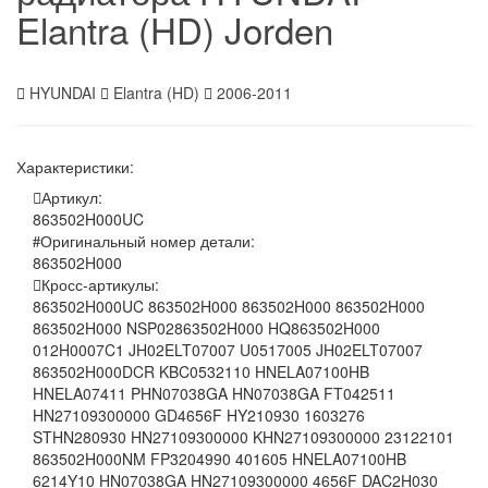
Elantra (HD) Jorden
HYUNDAI
Elantra (HD)
2006-2011
Характеристики:
Артикул:
863502H000UC
Оригинальный номер детали:
863502H000
Кросс-артикулы:
863502H000UC 863502H000 863502H000 863502H000
863502H000 NSP02863502H000 HQ863502H000
012H0007C1 JH02ELT07007 U0517005 JH02ELT07007
863502H000DCR KBC0532110 HNELA07100HB
HNELA07411 PHN07038GA HN07038GA FT042511
HN27109300000 GD4656F HY210930 1603276
STHN280930 HN27109300000 KHN27109300000 23122101
863502H000NM FP3204990 401605 HNELA07100HB
6214Y10 HN07038GA HN27109300000 4656F DAC2H030