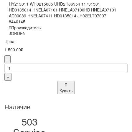
HY213011 WH0215005 UHD2H86954 11731501
HD0135014 HNELA07101 HNELA07100HB HNELA07101
AC00089 HNELA07411 HD0135014 JH02ELT07007
8440145
Производитель:
JORDEN
Цена:
1 500.00₽
-
+
Купить
Наличие
503
Service