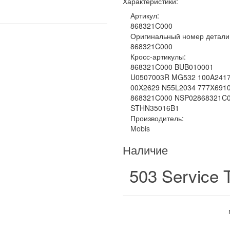
Характеристики:
Артикул:
868321C000
Оригинальный номер детали
868321C000
Кросс-артикулы:
868321C000 BUB010001
U0507003R MG532 100A241
00X2629 N55L2034 777X691
868321C000 NSP02868321C
STHN35016B1
Производитель:
Mobis
Наличие
503 Service 