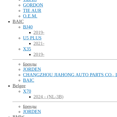
GORDON
TIE AUR
O.E.M.
BAIC
BJ40
2019-
U5 PLUS
2021-
X35
2019-
Бренды
JORDEN
CHANGZHOU JIAHONG AUTO PARTS CO., 
BAIC
Belgee
X70
2024 - (NL-3B)
Бренды
JORDEN