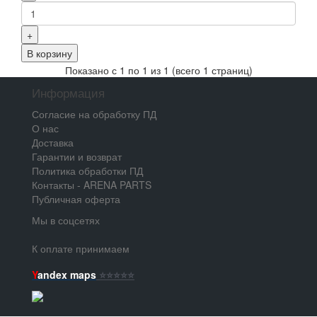
+
В корзину
Показано с 1 по 1 из 1 (всего 1 страниц)
Информация
Согласие на обработку ПД
О нас
Доставка
Гарантии и возврат
Политика обработки ПД
Контакты - ARENA PARTS
Публичная оферта
Мы в соцсетях
К оплате принимаем
Y
andex maps
⭐️⭐️⭐️⭐️⭐️