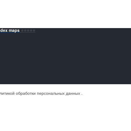
ndex maps
⭐️⭐️⭐️⭐️⭐️
литикой обработки персональных данных
.