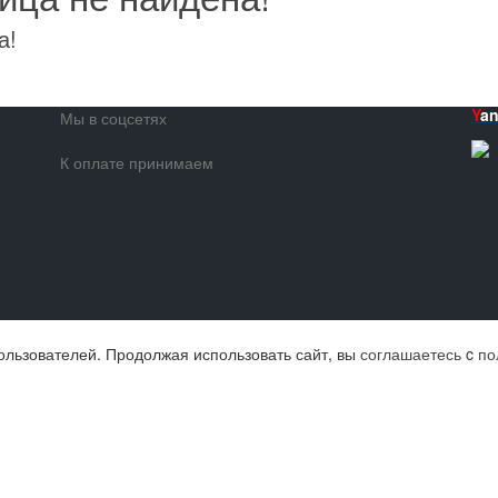
а!
Y
a
Мы в соцсетях
К оплате принимаем
ользователей. Продолжая использовать сайт, вы
соглашаетесь
c
по