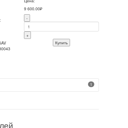
Цена:
9 600.00₽
-
:
+
Купить
5AV
30043
1
илей