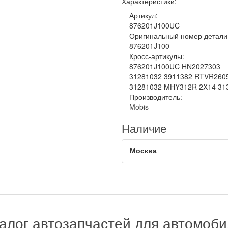
Характеристики:
Артикул:
876201J100UC
Оригинальный номер детали
876201J100
Кросс-артикулы:
876201J100UC HN2027303
31281032 3911382 RTVR260
31281032 MHY312R 2X14 31
Производитель:
Mobis
Наличие
Москва
алог автозапчастей для автомоб