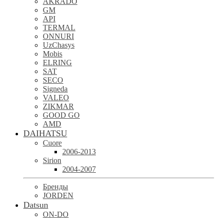
AKRADO
GM
API
TERMAL
ONNURI
UzChasys
Mobis
ELRING
SAT
SECO
Signeda
VALEO
ZIKMAR
GOOD GO
AMD
DAIHATSU
Cuore
2006-2013
Sirion
2004-2007
Бренды
JORDEN
Datsun
ON-DO