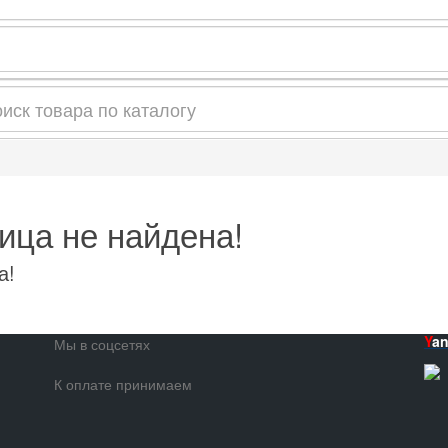
ица не найдена!
а!
Y
a
Мы в соцсетях
К оплате принимаем