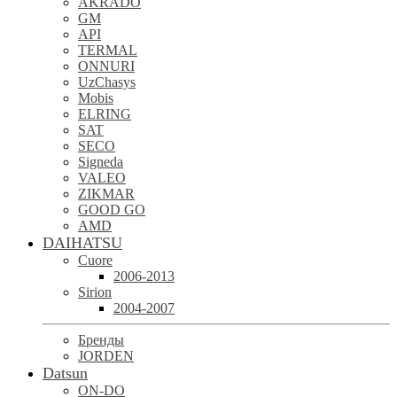
AKRADO
GM
API
TERMAL
ONNURI
UzChasys
Mobis
ELRING
SAT
SECO
Signeda
VALEO
ZIKMAR
GOOD GO
AMD
DAIHATSU
Cuore
2006-2013
Sirion
2004-2007
Бренды
JORDEN
Datsun
ON-DO