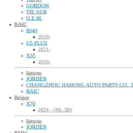
GORDON
TIE AUR
O.E.M.
BAIC
BJ40
2019-
U5 PLUS
2021-
X35
2019-
Бренды
JORDEN
CHANGZHOU JIAHONG AUTO PARTS CO., 
BAIC
Belgee
X70
2024 - (NL-3B)
Бренды
JORDEN