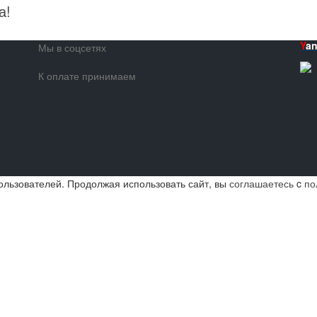
а!
Y
a
Мы в соцсетях
К оплате принимаем
ользователей. Продолжая использовать сайт, вы
соглашаетесь
c
по