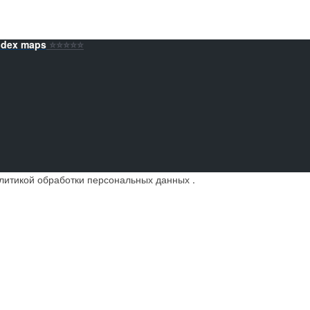
ndex maps
⭐️⭐️⭐️⭐️⭐️
литикой обработки персональных данных
.