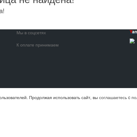
а!
Y
a
Мы в соцсетях
К оплате принимаем
ользователей. Продолжая использовать сайт, вы
соглашаетесь
c
по