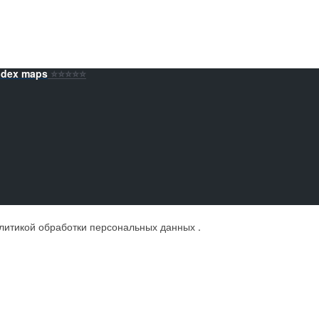
ndex maps
⭐️⭐️⭐️⭐️⭐️
литикой обработки персональных данных
.