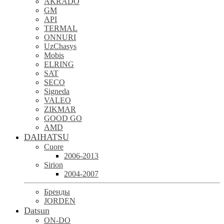
AKRADO
GM
API
TERMAL
ONNURI
UzChasys
Mobis
ELRING
SAT
SECO
Signeda
VALEO
ZIKMAR
GOOD GO
AMD
DAIHATSU
Cuore
2006-2013
Sirion
2004-2007
Бренды
JORDEN
Datsun
ON-DO