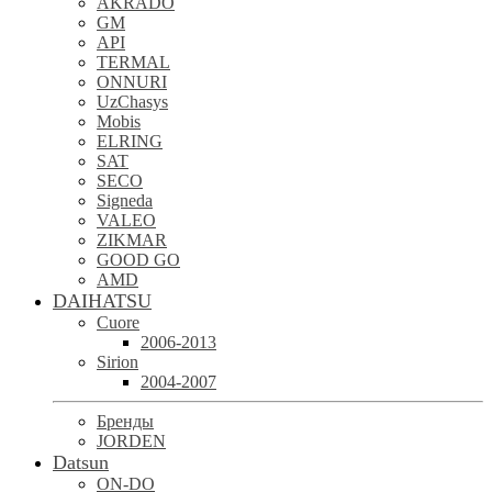
AKRADO
GM
API
TERMAL
ONNURI
UzChasys
Mobis
ELRING
SAT
SECO
Signeda
VALEO
ZIKMAR
GOOD GO
AMD
DAIHATSU
Cuore
2006-2013
Sirion
2004-2007
Бренды
JORDEN
Datsun
ON-DO